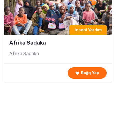
İnsani Yardım
Gazze Muhabbet Sofraları
Ümmet'in kanayan yarası Gazze'ye hep
birlikte kucak açıyoruz. Sıcak yemek
desteğinde bulun...
Bağış Yap