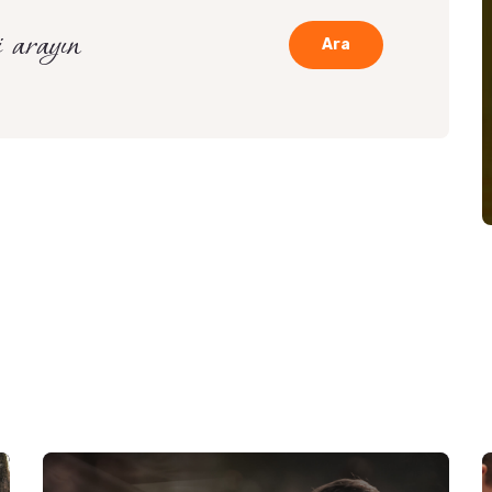
i arayın
Ara