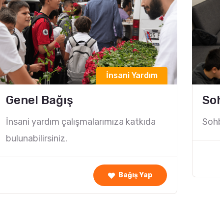
İnsani Yardım
Genel Bağış
So
İnsani yardım çalışmalarımıza katkıda
Sohb
bulunabilirsiniz.
Bağış Yap