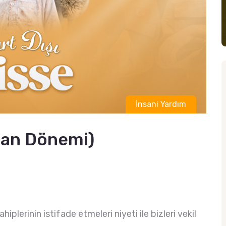
İnsani Yardım
ban Dönemi)
iplerinin istifade etmeleri niyeti ile bizleri vekil