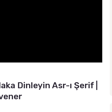
a Dinleyin Asr-ı Şerif |
vener