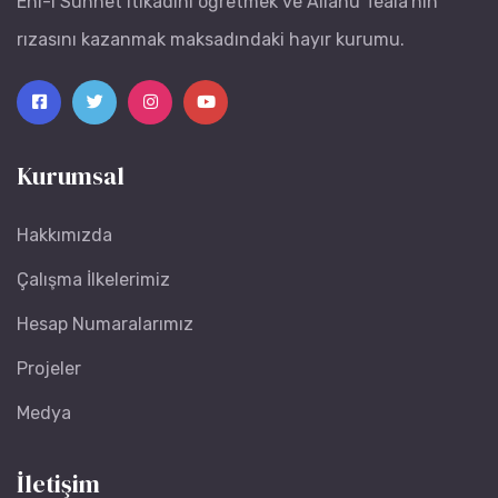
Ehl-i Sünnet itikadını öğretmek ve Allâhu Teâlâ'nın
rızasını kazanmak maksadındaki hayır kurumu.
Kurumsal
Hakkımızda
Çalışma İlkelerimiz
Hesap Numaralarımız
Projeler
Medya
İletişim