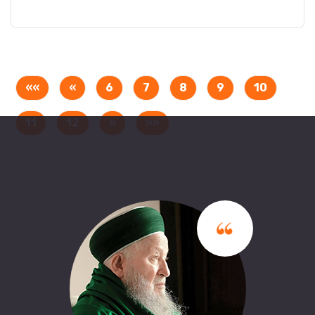
İlk Sayfaya Dön
Önceki Sayfa
(current)
(current)
(current)
(current)
(curren
««
«
6
7
8
9
10
(current)
(current)
Sonraki Sayfa
Son Sayfaya Git
11
12
»
»»