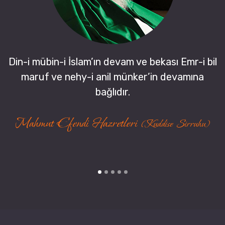
Din-i mübin-i İslam’ın devam ve bekası Emr-i bil
maruf ve nehy-i anil münker’in devamına
bağlıdır.
Mahmut Efendi Hazretleri
(Kuddise Sirruhu)